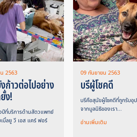
ยน 2563
09 กันยายน 2563
ยังก้าวต่อไปอย่าง
บรีผู้โชคดี
ยั้ง!
บรีคือสุนัขผู้โชคดีที่ถูกรับอ
จากมูลนิธิของเรา…
่งปีที่บริการด้านสัตวแพทย์
บเบิ้ลยู วี เอส แคร์ ฟอร์
อ่านเพิ่มเติม