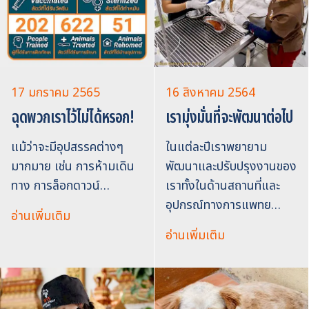
17 มกราคม 2565
16 สิงหาคม 2564
ฉุดพวกเราไว้ไม่ได้หรอก!
เรามุ่งมั่นที่จะพัฒนาต่อไป
แม้ว่าจะมีอุปสรรคต่างๆ
ในแต่ละปีเราพยายาม
มากมาย เช่น การห้ามเดิน
พัฒนาและปรับปรุงงานของ
ทาง การล็อกดาวน์…
เราทั้งในด้านสถานที่และ
อุปกรณ์ทางการแพทย…
อ่านเพิ่มเติม
อ่านเพิ่มเติม