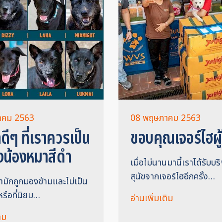
าคม 2563
08 พฤษภาคม 2563
ดีๆ ที่เราควรเป็น
ขอบคุณเจอร์ไฮผู้
งน้องหมาสีดำ
เมื่อไม่นานมานี้เราได้รับบ
สุนัขจากเจอร์ไฮอีกครั้ง…
ดำมักถูกมองข้ามและไม่เป็น
หรือที่นิยม…
อ่านเพิ่มเติม
ิม