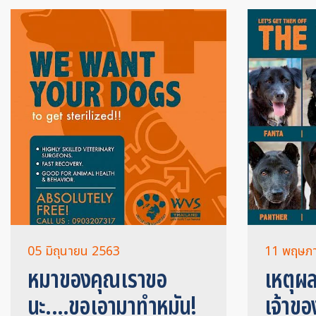
05 มิถุนายน 2563
11 พฤษภ
หมาของคุณเราขอ
เหตุผล
นะ....ขอเอามาทำหมัน!
เจ้าขอ