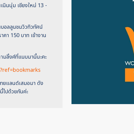
นินนุ่ม เชียงใหม่ 13 -
นบอลลูนชมวิวทิวทัศน์
กราคา 150 บาท เข้างาน
มลิ้งค์ที่แนบมานี้นะคะ
?ref=bookmarks
อสไทยแลนด์เสมอมา ดัง
ี้ไปด้วยกันค่ะ