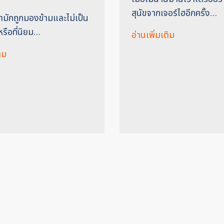
สุนัขจากเจอร์ไฮอีกครั้ง…
ดำมักถูกมองข้ามและไม่เป็น
หรือที่นิยม…
อ่านเพิ่มเติม
ิม