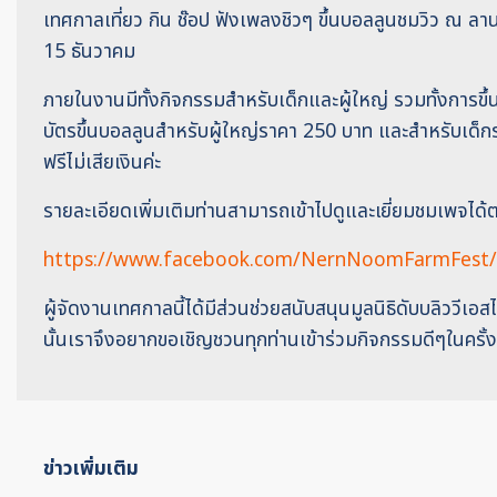
เทศกาลเที่ยว กิน ช๊อป ฟังเพลงชิวๆ ขึ้นบอลลูนชมวิว ณ ลานเ
15 ธันวาคม
ภายในงานมีทั้งกิจกรรมสำหรับเด็กและผู้ใหญ่ รวมทั้งการขึ้
บัตรขึ้นบอลลูนสำหรับผู้ใหญ่ราคา 250 บาท และสำหรับเด็
ฟรีไม่เสียเงินค่ะ
รายละเอียดเพิ่มเติมท่านสามารถเข้าไปดูและเยี่ยมชมเพจได้ตา
https://www.facebook.com/NernNoomFarmFest/
ผู้จัดงานเทศกาลนี้ได้มีส่วนช่วยสนับสนุนมูลนิธิดับบลิววีเ
นั้นเราจึงอยากขอเชิญชวนทุกท่านเข้าร่วมกิจกรรมดีๆในครั้งน
ข่าวเพิ่มเติม