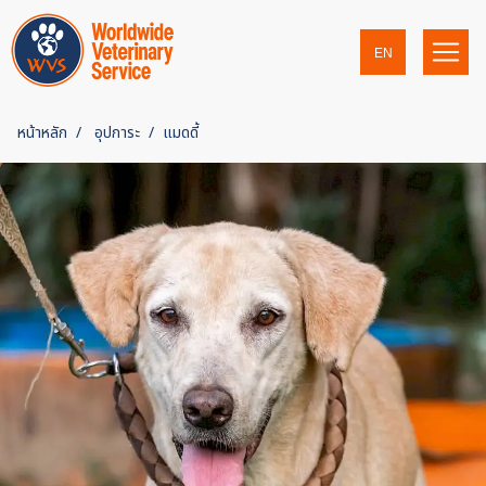
EN
หน้าหลัก
อุปการะ
แมดดี้