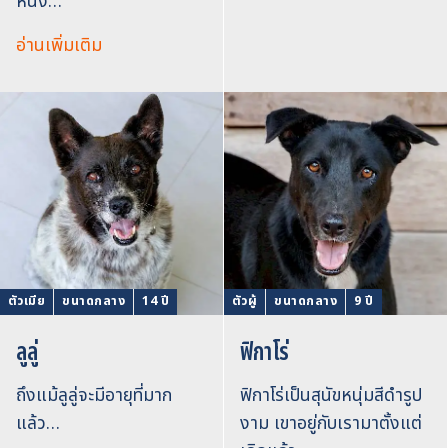
หนึ่ง…
อ่านเพิ่มเติม
ตัวเมีย
ขนาดกลาง
14 ปี
ตัวผู้
ขนาดกลาง
9 ปี
ลูลู่
ฟิกาโร่
ถึงแม้ลูลู่จะมีอายุที่มาก
ฟิกาโร่เป็นสุนัขหนุ่มสีดำรูป
แล้ว…
งาม เขาอยู่กับเรามาตั้งแต่