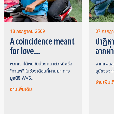
18 กรกฎาคม 2569
07 กรกฎ
A coincidence meant
ปาฏิหาร
for love...
จากผ่า
พวกเราได้พบกับน้องหมาตัวหนึ่งชื่อ
จากแผลสุดว
"กาแฟ" ในช่วงเดือนที่ผ่านมา ทาง
สุนัขจรจา
มูลนิธิ WVS…
อ่านเพิ่มเต
อ่านเพิ่มเติม