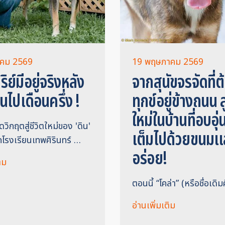
าคม 2569
19 พฤษภาคม 2569
ิย์มีอยู่จริงหลัง
จากสุนัขจรจัดที่
นไปเดือนครึ่ง !
ทุกข์อยู่ข้างถนน สู
ใหม่ในบ้านที่อบอุ
ิกฤตสู่ชีวิตใหม่ของ 'ดิน'
เต็มไปด้วยขนม
กโรงเรียนเทพศิรินทร์ …
อร่อย!
ิม
ตอนนี้ “โคล่า” (หรือชื่อเดิ
อ่านเพิ่มเติม