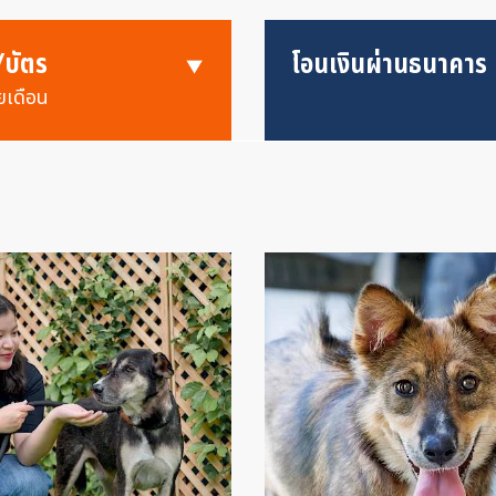
/บัตร
โอนเงินผ่านธนาคาร
ยเดือน