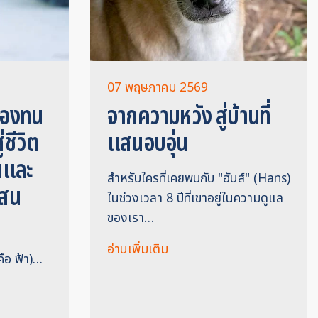
07 พฤษภาคม 2569
ต้องทน
จากความหวัง สู่บ้านที่
่ชีวิต
แสนอบอุ่น
่นและ
สำหรับใครที่เคยพบกับ "ฮันส์" (Hans)
แสน
ในช่วงเวลา 8 ปีที่เขาอยู่ในความดูแล
ของเรา…
อ่านเพิ่มเติม
มคือ ฟ้า)…