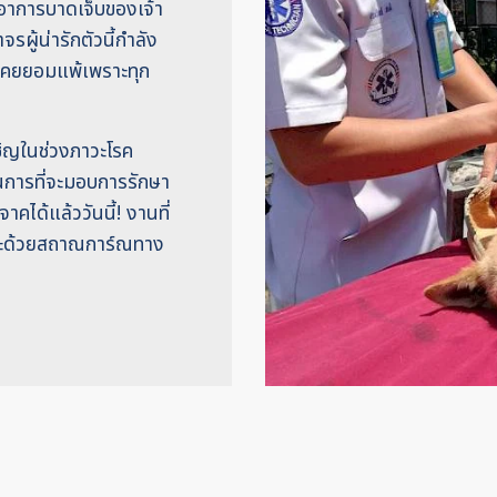
าอาการบาดเจ็บของเจ้า
รผู้น่ารักตัวนี้กำลัง
ม่เคยยอมแพ้เพราะทุก
ชิญในช่วงภาวะโรค
นการที่จะมอบการรักษา
าคได้แล้ววันนี้! งานที่
 และด้วยสถาณการ์ณทาง