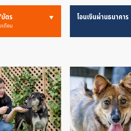
/บัตร
โอนเงินผ่านธนาคาร
ยเดือน