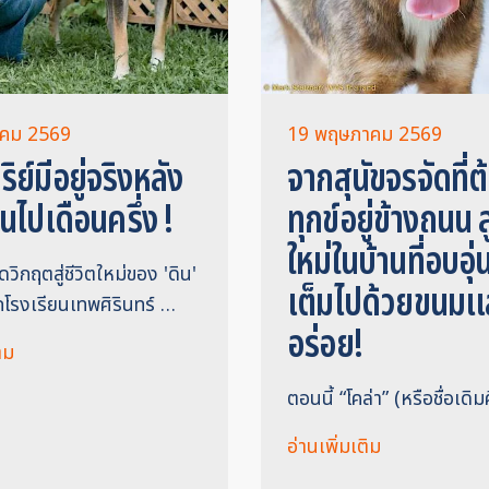
าคม 2569
19 พฤษภาคม 2569
ิย์มีอยู่จริงหลัง
จากสุนัขจรจัดที่
นไปเดือนครึ่ง !
ทุกข์อยู่ข้างถนน สู
ใหม่ในบ้านที่อบอุ
ิกฤตสู่ชีวิตใหม่ของ 'ดิน'
เต็มไปด้วยขนม
กโรงเรียนเทพศิรินทร์ …
อร่อย!
ิม
ตอนนี้ “โคล่า” (หรือชื่อเดิ
อ่านเพิ่มเติม