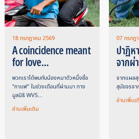
18 กรกฎาคม 2569
07 กรกฎ
A coincidence meant
ปาฏิหาร
for love...
จากผ่า
พวกเราได้พบกับน้องหมาตัวหนึ่งชื่อ
จากแผลสุดว
"กาแฟ" ในช่วงเดือนที่ผ่านมา ทาง
สุนัขจรจา
มูลนิธิ WVS…
อ่านเพิ่มเต
อ่านเพิ่มเติม