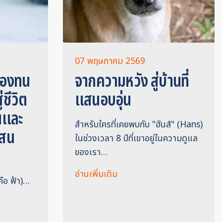
07 พฤษภาคม 2569
ต้องทน
จากความหวัง สู่บ้านที่
่ชีวิต
แสนอบอุ่น
่นและ
สำหรับใครที่เคยพบกับ "ฮันส์" (Hans)
แสน
ในช่วงเวลา 8 ปีที่เขาอยู่ในความดูแล
ของเรา…
อ่านเพิ่มเติม
มคือ ฟ้า)…