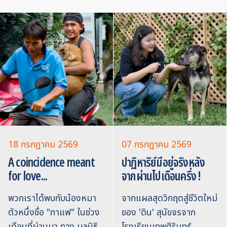
18 กรกฎาคม 2569
07 กรกฎาคม 2569
A coincidence meant
ปาฏิหาริย์มีอยู่จริงหลัง
for love...
จากผ่านไปเดือนครึ่ง !
พวกเราได้พบกับน้องหมา
จากแผลสุดวิกฤตสู่ชีวิตใหม่
ตัวหนึ่งชื่อ "กาแฟ" ในช่วง
ของ 'ดิน' สุนัขจรจาก
เดือนที่ผ่านมา ทาง มูลนิธิ
โรงเรียนเทพศิรินทร์ …