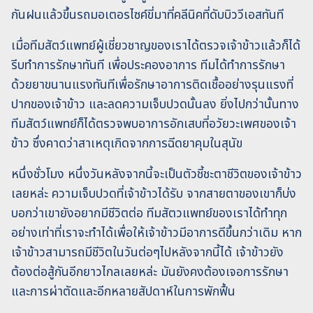
กันฝนแล้วขึ้นรถมอเตอรไซค์ขี่มาที่คลีนิคที่ดับบิววีเอสทันที
เมื่อทีมสัตว์แพทย์ผู้เชี่ยวชาญของเราได้ตรวจเจ้าข้าวแล้วก็ได้
รีบทำการรักษาทันที เพื่อประคองอาการ ทีมได้ทำการรักษา
ด้วยยาขนานแรงทันทีเพื่อรักษาอาการติดเชื้ออย่างรุนแรงที่
ปากของเจ้าข้าว และลดความเจ็บปวดนั้นลง ยิ่งไปกว่านั้นทาง
ทีมสัตว์แพทย์ก็ได้ตรวจพบอาการอักเสบที่อวัยวะเพศของเจ้า
ข้าว ซึ่งคาดว่าสาเหตุเกิดจากการฉีดยาคุมในสุนัข
หนึ่งชั่วโมง หนึ่งวันหลังจากนี้จะเป็นตัวชี้ชะตาชีวิตของเจ้าข้าว
เลยหล่ะ ความเจ็บปวดที่เจ้าข้าวได้รับ จากสายตาของเขาก็บ่ง
บอกว่าเขายังอยากมีชีวิตต่อ ทีมสัตวแพทย์ของเราได้ทำทุก
อย่างเท่าที่เราจะทำได้เพื่อให้เจ้าข้าวมีอาการดีขึ้นกว่าเดิม หาก
เจ้าข้าวสามารถมีชีวิตในวันต่อๆไปหลังจากนี้ได้ เจ้าข้าวยัง
ต้องต่อสู้กันอีกยาวไกลเลยหล่ะ มันยังคงต้องเจอการรักษา
และการผ่าตัดและอีกหลายสัปดาห์ในการพักฟื้น