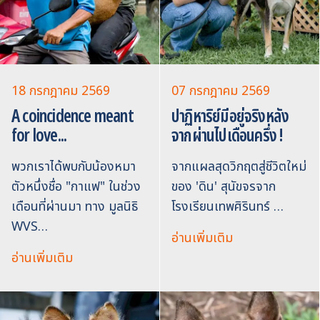
18 กรกฎาคม 2569
07 กรกฎาคม 2569
A coincidence meant
ปาฏิหาริย์มีอยู่จริงหลัง
for love...
จากผ่านไปเดือนครึ่ง !
พวกเราได้พบกับน้องหมา
จากแผลสุดวิกฤตสู่ชีวิตใหม่
ตัวหนึ่งชื่อ "กาแฟ" ในช่วง
ของ 'ดิน' สุนัขจรจาก
เดือนที่ผ่านมา ทาง มูลนิธิ
โรงเรียนเทพศิรินทร์ …
WVS…
อ่านเพิ่มเติม
อ่านเพิ่มเติม