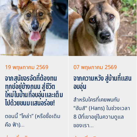
19 พฤษภาคม 2569
07 พฤษภาคม 2569
จากสุนัขจรจัดที่ต้องทน
จากความหวัง สู่บ้านที่แสน
ทุกข์อยู่ข้างถนน สู่ชีวิต
อบอุ่น
ใหม่ในบ้านที่อบอุ่นและเต็ม
สำหรับใครที่เคยพบกับ
ไปด้วยขนมแสนอร่อย!
"ฮันส์" (Hans) ในช่วงเวลา
ตอนนี้ “โคล่า” (หรือชื่อเดิม
8 ปีที่เขาอยู่ในความดูแล
คือ ฟ้า)…
ของเรา…