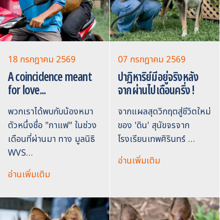
18 กรกฎาคม 2569
07 กรกฎาคม 2569
A coincidence meant
ปาฏิหาริย์มีอยู่จริงหลัง
for love...
จากผ่านไปเดือนครึ่ง !
พวกเราได้พบกับน้องหมา
จากแผลสุดวิกฤตสู่ชีวิตใหม่
ตัวหนึ่งชื่อ "กาแฟ" ในช่วง
ของ 'ดิน' สุนัขจรจาก
เดือนที่ผ่านมา ทาง มูลนิธิ
โรงเรียนเทพศิรินทร์ …
WVS…
อ่านเพิ่มเติม
อ่านเพิ่มเติม