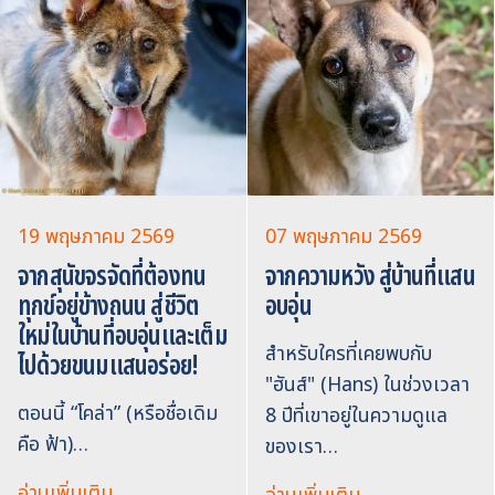
19 พฤษภาคม 2569
07 พฤษภาคม 2569
จากสุนัขจรจัดที่ต้องทน
จากความหวัง สู่บ้านที่แสน
ทุกข์อยู่ข้างถนน สู่ชีวิต
อบอุ่น
ใหม่ในบ้านที่อบอุ่นและเต็ม
สำหรับใครที่เคยพบกับ
ไปด้วยขนมแสนอร่อย!
"ฮันส์" (Hans) ในช่วงเวลา
ตอนนี้ “โคล่า” (หรือชื่อเดิม
8 ปีที่เขาอยู่ในความดูแล
คือ ฟ้า)…
ของเรา…
อ่านเพิ่มเติม