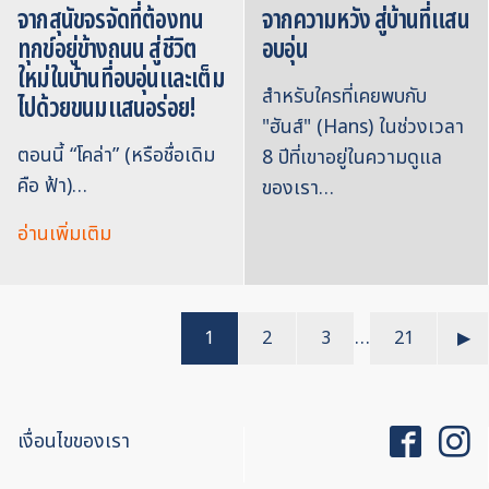
จากสุนัขจรจัดที่ต้องทน
จากความหวัง สู่บ้านที่แสน
ทุกข์อยู่ข้างถนน สู่ชีวิต
อบอุ่น
ใหม่ในบ้านที่อบอุ่นและเต็ม
สำหรับใครที่เคยพบกับ
ไปด้วยขนมแสนอร่อย!
"ฮันส์" (Hans) ในช่วงเวลา
ตอนนี้ “โคล่า” (หรือชื่อเดิม
8 ปีที่เขาอยู่ในความดูแล
คือ ฟ้า)…
ของเรา…
อ่านเพิ่มเติม
…
1
2
3
21
▶︎
เงื่อนไขของเรา