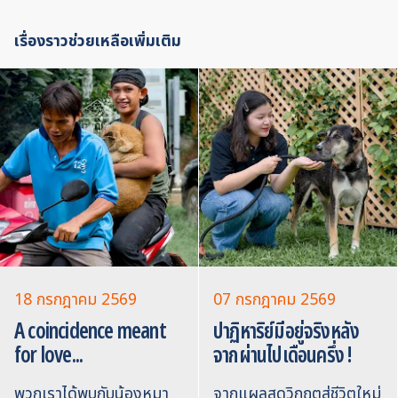
เรื่องราวช่วยเหลือเพิ่มเติม
18 กรกฎาคม 2569
07 กรกฎาคม 2569
A coincidence meant
ปาฏิหาริย์มีอยู่จริงหลัง
for love...
จากผ่านไปเดือนครึ่ง !
พวกเราได้พบกับน้องหมา
จากแผลสุดวิกฤตสู่ชีวิตใหม่