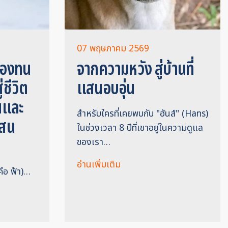
07 พฤษภาคม 2569
ต้องทน
จากความหวัง สู่บ้านที่
่ชีวิต
แสนอบอุ่น
่นและ
สำหรับใครที่เคยพบกับ "ฮันส์" (Hans)
แสน
ในช่วงเวลา 8 ปีที่เขาอยู่ในความดูแล
ของเรา…
อ่านเพิ่มเติม
มคือ ฟ้า)…