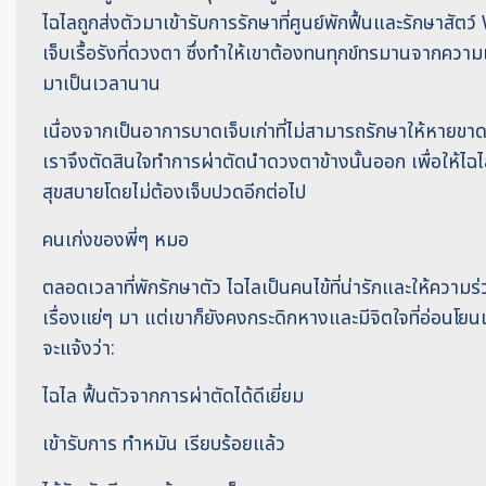
ไฉไลถูกส่งตัวมาเข้ารับการรักษาที่ศูนย์พักฟื้นและรักษาสั
เจ็บเรื้อรังที่ดวงตา ซึ่งทำให้เขาต้องทนทุกข์ทรมานจากคว
มาเป็นเวลานาน
เนื่องจากเป็นอาการบาดเจ็บเก่าที่ไม่สามารถรักษาให้หายขา
เราจึงตัดสินใจทำการผ่าตัดนำดวงตาข้างนั้นออก เพื่อให้ไฉไล
สุขสบายโดยไม่ต้องเจ็บปวดอีกต่อไป
คนเก่งของพี่ๆ หมอ
ตลอดเวลาที่พักรักษาตัว ไฉไลเป็นคนไข้ที่น่ารักและให้ความร
เรื่องแย่ๆ มา แต่เขาก็ยังคงกระดิกหางและมีจิตใจที่อ่อนโยนเส
จะแจ้งว่า:
ไฉไล ฟื้นตัวจากการผ่าตัดได้ดีเยี่ยม
เข้ารับการ ทำหมัน เรียบร้อยแล้ว