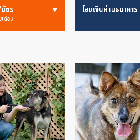
/บัตร
โอนเงินผ่านธนาคาร
ยเดือน