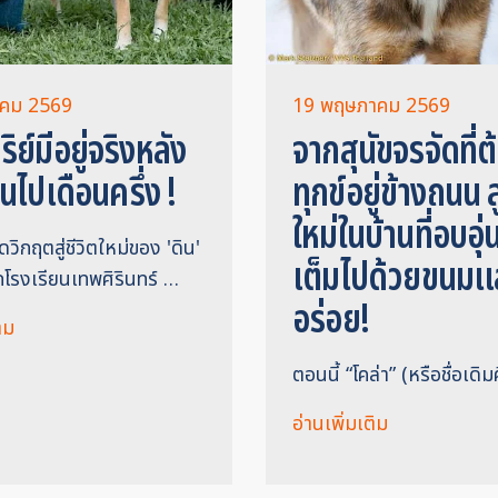
าคม 2569
19 พฤษภาคม 2569
ิย์มีอยู่จริงหลัง
จากสุนัขจรจัดที่
นไปเดือนครึ่ง !
ทุกข์อยู่ข้างถนน สู
ใหม่ในบ้านที่อบอุ
ิกฤตสู่ชีวิตใหม่ของ 'ดิน'
เต็มไปด้วยขนม
กโรงเรียนเทพศิรินทร์ …
อร่อย!
ิม
ตอนนี้ “โคล่า” (หรือชื่อเดิ
อ่านเพิ่มเติม