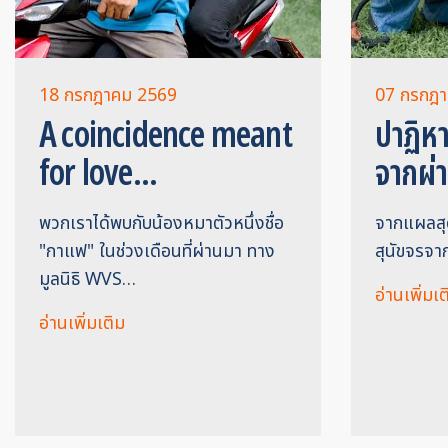
18 กรกฎาคม 2569
07 กรกฎ
A coincidence meant
ปาฏิหาร
for love...
จากผ่า
พวกเราได้พบกับน้องหมาตัวหนึ่งชื่อ
จากแผลสุดว
"กาแฟ" ในช่วงเดือนที่ผ่านมา ทาง
สุนัขจรจา
มูลนิธิ WVS…
อ่านเพิ่มเต
อ่านเพิ่มเติม