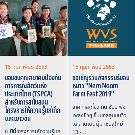
15 กุมภาพันธ์ 2563
15 กุมภาพันธ์ 2563
ขอขอบคุณสมาคมป้องกัน
ขอเชิญร่วมกิจกรรมรับลม
การทารุณสัตว์แห่ง
หนาว "Nern Noom
ประเทศไทย (TSPCA)
Farm Fest 2019"
สำหรับการสนับสนุน
เทศกาลเที่ยว กิน ช๊อป ฟัง
โครงการให้ความรู้แก่เด็ก
เพลงชิวๆ ขึ้นบอลลูนชมวิว
และเยาวชน
ณ ลานเนินนุ่ม เชียงใหม่
ในปีนี้โครงการให้ความรู้แก่
13 -…