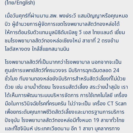
(ไทย/English)
เมื่อวันศุกร์ที่ผ่านมาน.สพ. พงษ์ระวี แสนปัญญาหรือคุณหมอ
บิว ผู้อำนวยการผู้จัดการเขตโรงพยาบาลสัตว์ทองหล่อได้
ให้การต้อนรับตัวแทนมูลนิธิดับเบิลยู วี เอส ไทยแลนด์ เยี่ยม
ชมโรงพยาบาลสัตว์ทองหล่อเชียงใหม่ สาขาที่ 2 ตรงข้าม
โลตัสหางดง ใกล้สี่แยกสนามบิน
โรงพยาบาลสัตว์ที่เป็นมากกว่าโรงพยาบาล นอกจากจะเป็น
ศูนย์การแพทย์สัตว์ที่ครบวงจร มีบริการฉุกเฉินตลอด 24
ชั่วโมง ทีมงานทองหล่อยังมีบริการสำหรับสัตว์เลี้ยงที่ไม่ป่วย
ด้วย เช่น อาบน้ำตัดขน โรงแรมสัตว์เลี้ยง สระว่ายน้ำสุนัข เรา
ได้เห็นการพัฒนาระบบบริหารจัดการ การใช้เทคโนโลยี เครื่อง
มือในการวินิจฉัยโรคที่ครบครัน ไม่ว่าจะเป็น เครื่อง CT Scan
เพื่อยกระดับคุณภาพชีวิตสัตว์เลี้ยงและมาตรฐานการบริการ
ปัจจุบัน โรงพยาบาลสัตว์ทองหล่อมีทั้งหมด 19 สาขาทั่วไทย
และที่โฮจิมินห์ ประเทศเวียดนาม อีก 1 สาขา บุคลากรทาง