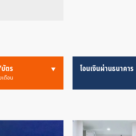
/บัตร
โอนเงินผ่านธนาคาร
ยเดือน