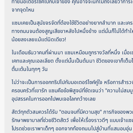
ท้ายมอเตอร์ไซค์ไปกับเจ้าของ คุณอาจจะนึกไม่ถึงเลยว่าการเ
จากจุดไหน
แซมเคยเป็นสุนัขจรจัดที่ต้องใช้ชีวิตอย่างยากลำบาก และเครา
ทางถนนจนต้องสูญเสียขาหลังไปหนึ่งข้าง แต่นั่นก็ไม่ได้ทำ
น้อยลงเลยแม้แต่นิดเดียว!
ในเดือนธันวาคมที่ผ่านมา แซมเหมือนถูกรางวัลที่หนึ่ง เมื่อเ
เคทและคุณเอลเลียต ตั้งแต่นั้นเป็นต้นมา ชีวิตของเขาก็เต็
ตื่นเต้นในทุกๆ วัน
ไม่ว่าจะเป็นการออกทริปไปกับมอเตอร์ไซค์คู่ใจ หรือการสำรว
ครอบครัวที่เขารัก แซมคือข้อพิสูจน์ที่ชัดเจนว่า "ความไม่สมบ
อุปสรรคในการออกไปพบเจอโลกกว้างเลย
สัตว์ทุกตัวสมควรได้รับ "ตอนจบที่มีความสุข" ภารกิจของ
รักษาพยาบาลที่ช่วยชีวิตสัตว์ เพื่อให้เรื่องราวดีๆ แบบเจ้าแซม
โปรดช่วยเราพาเด็กๆ ออกจากท้องถนนไปสู่บ้านที่แสนอบอุ่น