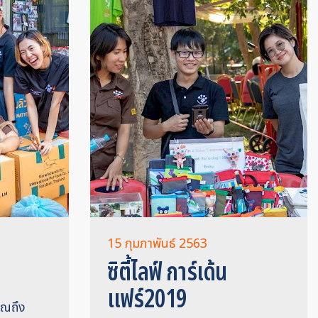
15 กุมภาพันธ์ 2563
ซิตี้ไลฟ์ การ์เด้น
แฟร์2019
ุณถึง