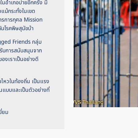
ันในอำเภอปายอีกครั้ง มี
อแม้กระทั่งในเขต
กรการกุศล Mission
นโรคพิษสุนัขบ้า
gged Friends กลุ่ม
ด้รับการสนับสนุนจาก
ของเราเป็นอย่างดี
นไหวในท้องถิ่น เป็นแรง
แบบและเป็นตัวอย่างที่
ี่ยม