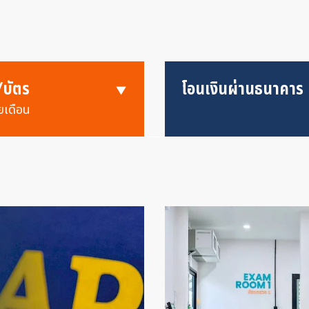
/บัตร
โอนเงินผ่านธนาคาร
ยเดือน