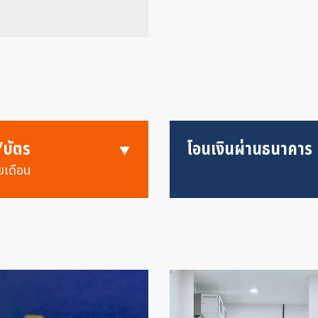
/บัตร
โอนเงินผ่านธนาคาร
ยเดือน