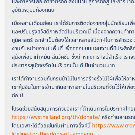
และอาหารเพื่อเอาชีวิตรอด สิ่งนี้นำไปสู่การต่อสู้และการบาดเ
อุบัติเหตุบนท้องถนน
เมื่อหลายเดือนก่อน เราได้รับการติดต่อจากกลุ่มนักเรียนเพื่อ
และปรับปรุงสวัสดิภาพสัตว์ในบริเวณนี้ เนื่องจากความท้าท
ภูมิศาสตร์ เราจำเป็นต้องใช้เวลาหลายสัปดาห์ในการสำรว
งานกับหน่วยงานในพื้นที่ เพื่อออกแบบแผนงานที่มีประสิทธ
สุนัขเพื่อมาทำหมัน ฉีดวัคซีน ซึ่งถ้าหากภารกิจนี้สำเร็จ 
ประชากรสุนัขจรจัดในบริเวณนั้นได้เป็นจำนวนมาก
เราได้ทำงานร่วมกับกรมป่าไม้ในการสร้างรั้วไม้ไผ่เพื่อให้อ
เขาคุ้นชินในการเข้ามากินอาหารภายในบริเวณที่จัดไว้ให้เพื่
ต่อไป
โปรดช่วยสนับสนุนภารกิจของเราที่ดำเนินการในประเทศไทยผ่า
https://wvsthailand.org/th/donate/
หรือท่านสามรถช
โดยเฉพาะได้ด้วยเช่นกันผ่านทางลิ้งค์นี้
https://www.crow
lifeline-for-the-dogs-of-lampang