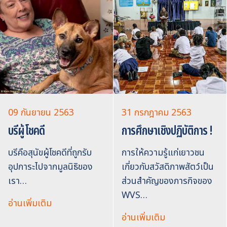
09 กันยายน 2563
31 กรกฎาคม 2563
บรีผู้โชคดี
การศึกษาเชิงปฏิบัติการ !
บรีคือสุนัขผู้โชคดีที่ถูกรับ
การให้ความรู้แก่เยาวชน
อุปการะไปจากมูลนิธิของ
เกี่ยวกับสวัสดิภาพสัตว์เป็น
เรา…
ส่วนสำคัญของภารกิจของ
WVS…
อ่านเพิ่มเติม
อ่านเพิ่มเติม