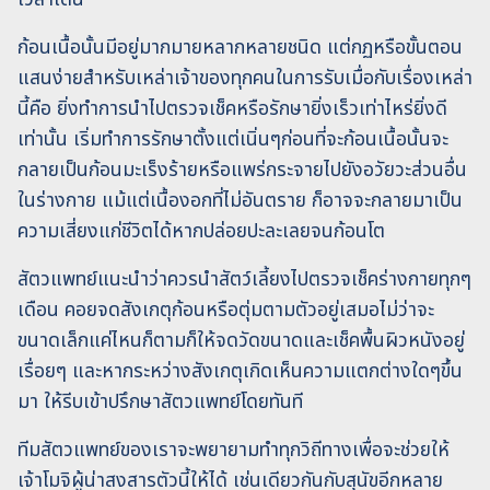
ก้อนเนื้อนั้นมีอยู่มากมายหลากหลายชนิด แต่กฏหรือขั้นตอน
แสนง่ายสำหรับเหล่าเจ้าของทุกคนในการรับเมื่อกับเรื่องเหล่า
นี้คือ ยิ่งทำการนำไปตรวจเช็คหรือรักษายิ่งเร็วเท่าไหร่ยิ่งดี
เท่านั้น เริ่มทำการรักษาตั้งแต่เนิ่นๆก่อนที่จะก้อนเนื้อนั้นจะ
กลายเป็นก้อนมะเร็งร้ายหรือแพร่กระจายไปยังอวัยวะส่วนอื่น
ในร่างกาย แม้แต่เนื้องอกที่ไม่อันตราย ก็อาจจะกลายมาเป็น
ความเสี่ยงแก่ชีวิตได้หากปล่อยปะละเลยจนก้อนโต
สัตวแพทย์แนะนำว่าควรนำสัตว์เลี้ยงไปตรวจเช็คร่างกายทุกๆ
เดือน คอยจดสังเกตุก้อนหรือตุ่มตามตัวอยู่เสมอไม่ว่าจะ
ขนาดเล็กแค่ไหนก็ตามก็ให้จดวัดขนาดและเช็คพื้นผิวหนังอยู่
เรื่อยๆ และหากระหว่างสังเกตุเกิดเห็นความแตกต่างใดๆขึ้น
มา ให้รีบเข้าปรึกษาสัตวแพทย์โดยทันที
ทีมสัตวแพทย์ของเราจะพยายามทำทุกวิถีทางเพื่อจะช่วยให้
เจ้าโมจิผู้น่าสงสารตัวนี้ให้ได้ เช่นเดียวกันกับสุนัขอีกหลาย