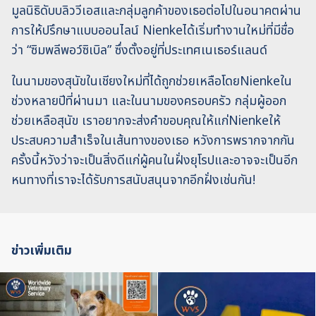
มูลนิธิดับบลิววีเอสและกลุ่มลูกค้าของเธอต่อไปในอนาคตผ่าน
การให้ปรึกษาแบบออนไลน์ Nienkeได้เริ่มทำงานใหม่ที่มีชื่อ
ว่า “ซิมพลีพอว์ซิเบิล” ซึ่งตั้งอยู่ที่ประเทศเนเธอร์แลนด์
ในนามของสุนัขในเชียงใหม่ที่ได้ถูกช่วยเหลือโดยNienkeใน
ช่วงหลายปีที่ผ่านมา และในนามของครอบครัว กลุ่มผู้ออก
ช่วยเหลือสุนัข เราอยากจะส่งคำขอบคุณให้แก่Nienkeให้
ประสบความสำเร็จในเส้นทางของเธอ หวังการพรากจากกัน
ครั้งนี้หวังว่าจะเป็นสิ่งดีแก่ผู้คนในฝั่งยุโรปและอาจจะเป็นอีก
หนทางที่เราจะได้รับการสนับสนุนจากอีกฝั่งเช่นกัน!
ข่าวเพิ่มเติม