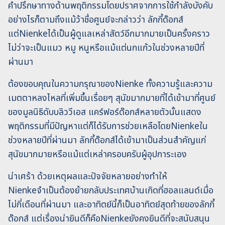
คำปรึกษาทางด้านพฤติกรรมโดยปราศจากการใช้กำลังบังคับ
อย่างไรก็ตามถึงแม้ว้าชื่อศูนย์จะกล่าวว่า ลักกี้ด๊อกส์
แต่Nienkeได้เป็นผู้ดูแลเหล่าสัตว์อีกมากมายเป็นครั้งคราว
ไม่ว่าจะเป็นแมว หมู หนูหรือแม้แต่นกแก้วในช่วงหลายปีที่
ผ่านมา
ต้องขอบคุณในความกรุณาของNienke ทั้งความรู้และความ
เมตตาหลงไหลที่เพิ่มขึ้นเรื่อยๆ สุนัขมากมายที่ได้เข้ามาที่ศูนย์
ของมูลนิธิดับบลิววีเอส แคร์ฟอร์ด๊อกส์หลายตัวนั้นแสดง
พฤติกรรมที่มีปัญหาแต่ก็ได้รับการช่วยเหลือโดยNienkeใน
ช่วงหลายปีที่ผ่านมา ลักกี้ด๊อกส์ได้เข้ามาเป็นส่วนสำคัญแก่
สุนัขมากมายหรือแม้แต่เหล่าครอบครับผู้อุปการะเอง
น่าเศร้า ด้วยเหตุผลและปัจจัยหลายอย่างทำให้
Nienkeจำเป็นต้องย้ายกลับประเทศบ้านเกิดที่ฮอลแลนด์เมื่อ
ไม่กี่เดือนที่ผ่านมา และอาทิตย์นี้ก็เป็นอาทิตย์สุดท้ายของลักกี้
ด๊อกส์ แต่เรื่องน่ายินดีก็คือNienkeยังคงยินดีที่จะสนับสนุน