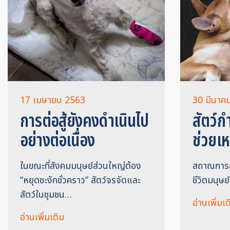
17 เมษายน 2563
30 มีนาค
การต่อสู้ยังคงดำเนินไป
สัตว์ก
อย่างต่อเนื่อง
ช่วยเห
ในขณะที่สังคมมนุษย์ส่วนใหญ่ต้อง
สถาณการณ
“หยุดชะงักชั่วคราว” สัตว์จรจัดและ
ชีวิตมนุษย
สัตว์ในชุมชน…
อ่านเพิ่มเต
อ่านเพิ่มเติม