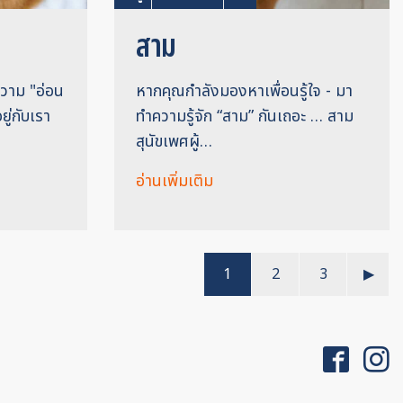
สาม
ความ "อ่อน
หากคุณกำลังมองหาเพื่อนรู้ใจ - มา
ยู่กับเรา
ทำความรู้จัก “สาม” กันเถอะ … สาม
สุนัขเพศผู้…
อ่านเพิ่มเติม
1
2
3
▶︎