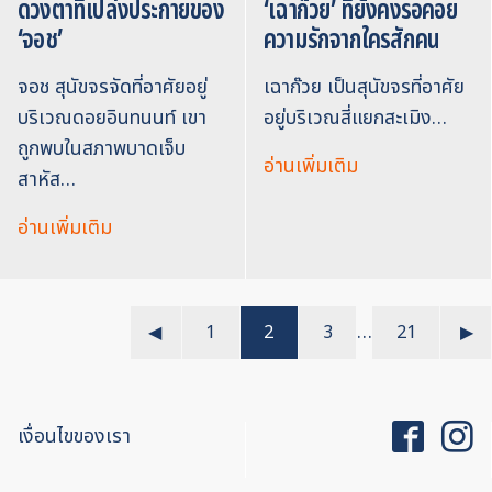
ดวงตาที่เปล่งประกายของ
‘เฉาก๊วย’ ที่ยังคงรอคอย
‘จอช’
ความรักจากใครสักคน
จอช สุนัขจรจัดที่อาศัยอยู่
เฉาก๊วย เป็นสุนัขจรที่อาศัย
บริเวณดอยอินทนนท์ เขา
อยู่บริเวณสี่แยกสะเมิง…
ถูกพบในสภาพบาดเจ็บ
อ่านเพิ่มเติม
สาหัส…
อ่านเพิ่มเติม
…
◀︎
1
2
3
21
▶︎
เงื่อนไขของเรา