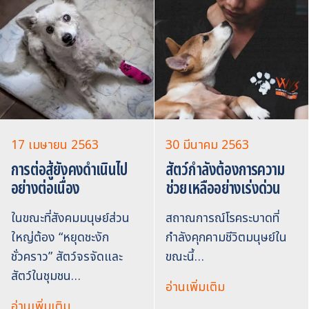
17 เมษายน 2563
30 มีนาคม 2563
การต่อสู้ยังคงดำเนินไป
สัตว์กำลังต้องการความ
อย่างต่อเนื่อง
ช่วยเหลืออย่างเร่งด่วน
ในขณะที่สังคมมนุษย์ส่วน
สถาณการณ์โรคระบาดที่
ใหญ่ต้อง “หยุดชะงัก
กำลังคุกคามชีวิตมนุษย์ใน
ชั่วคราว” สัตว์จรจัดและ
ขณะนี้…
สัตว์ในชุมชน…
อ่านเพิ่มเติม
อ่านเพิ่มเติม