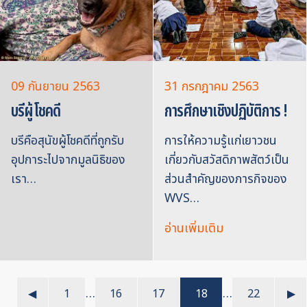
09 กันยายน 2563
31 กรกฎาคม 2563
บรีผู้โชคดี
การศึกษาเชิงปฏิบัติการ !
บรีคือสุนัขผู้โชคดีที่ถูกรับ
การให้ความรู้แก่เยาวชน
อุปการะไปจากมูลนิธิของ
เกี่ยวกับสวัสดิภาพสัตว์เป็น
เรา…
ส่วนสำคัญของภารกิจของ
WVS…
อ่านเพิ่มเติม
…
…
◀︎
1
16
17
18
22
▶︎