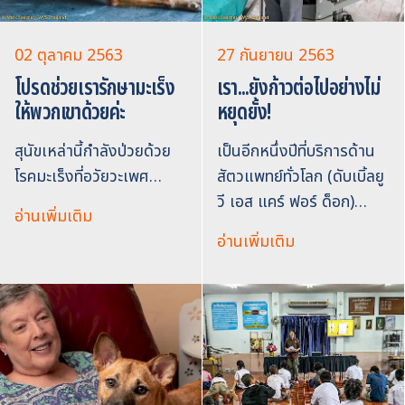
02 ตุลาคม 2563
27 กันยายน 2563
โปรดช่วยเรารักษามะเร็ง
เรา...ยังก้าวต่อไปอย่างไม่
ให้พวกเขาด้วยค่ะ
หยุดยั้ง!
สุนัขเหล่านี้กำลังป่วยด้วย
เป็นอีกหนึ่งปีที่บริการด้าน
โรคมะเร็งที่อวัยวะเพศ…
สัตวแพทย์ทั่วโลก (ดับเบิ้ลยู
วี เอส แคร์ ฟอร์ ด็อก)…
อ่านเพิ่มเติม
อ่านเพิ่มเติม