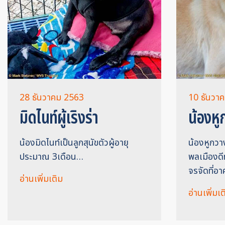
28 ธันวาคม 2563
10 ธันวา
มิดไนท์ผู้เริงร่า
น้องห
น้องมิดไนท์เป็นลูกสุนัขตัวผู้อายุ
น้องหูกวา
ประมาณ 3เดือน…
พลเมืองดีท
จรจัดที่อา
อ่านเพิ่มเติม
อ่านเพิ่มเต