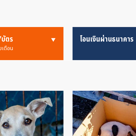
/บัตร
โอนเงินผ่านธนาคาร
ยเดือน