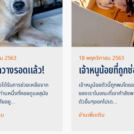
คม 2563
18 พฤศจิกายน 2563
ูกวางรอดแล้ว!
เจ้าหนูน้อยที่ถูกซ
งได้รับการช่วยเหลือจาก
เจ้าหนูน้อยตัวนี้ถูกพบโดย
่านหนึ่งที่คอยดูแลสุนัข
ของเราในขณะที่เขากำลัง
ศัยอยู…
ตัวอื่นๆออกไปเด…
ิม
อ่านเพิ่มเติม