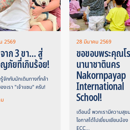
น 2569
28 มีนาคม 2569
 จาก 3 ขา... สู่
ขอขอบพระคุณโร
ภัยที่เกินร้อย!
นานาชาตินคร
Nakornpayap
้จักกับนักเดินทางที่กล้า
International
ของเรา "เจ้าแซม" ครับ!
School!
ิม
เดือนนี้ พวกเรามีความสุขมา
โอกาสได้ไปเยี่ยมเยียนน้อง 
ECC…